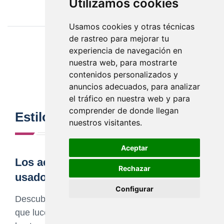
Utilizamos cookies
Usamos cookies y otras técnicas
de rastreo para mejorar tu
experiencia de navegación en
nuestra web, para mostrarte
+
Tendencias
contenidos personalizados y
anuncios adecuados, para analizar
el tráfico en nuestra web y para
comprender de donde llegan
Estilo de las celebridades
nuestros visitantes.
Aceptar
Los accesorios más inesperados
Rechazar
usados por las celebridades
Configurar
Descubre los accesorios más sorprendentes
que lucen las celebridades. Desde diademas