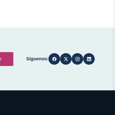
Síguenos:
r