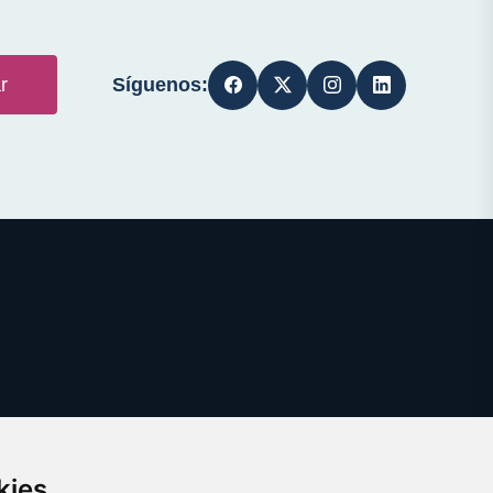
Síguenos:
r
kies