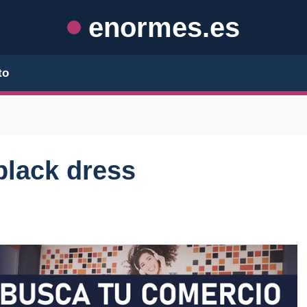
enormes.es
to
 black dress