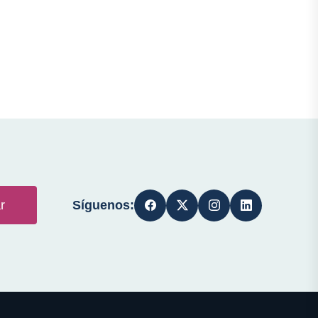
Síguenos:
r