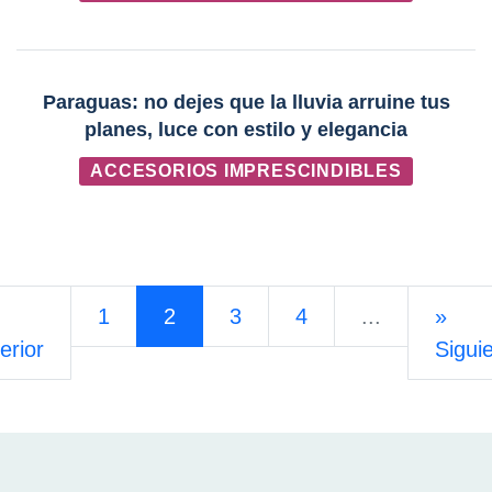
Paraguas: no dejes que la lluvia arruine tus
planes, luce con estilo y elegancia
ACCESORIOS IMPRESCINDIBLES
1
2
3
4
...
»
erior
Sigui