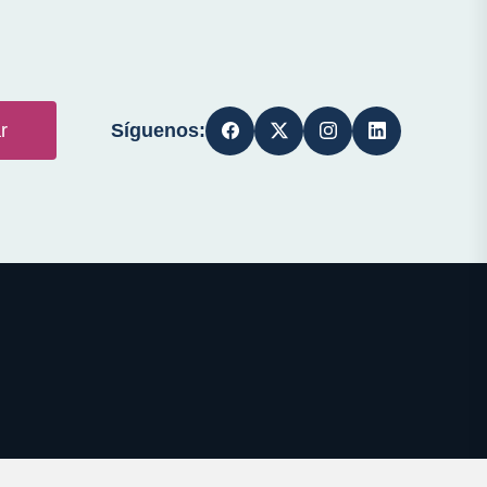
Síguenos:
r