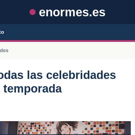
enormes.es
to
ades
odas las celebridades
a temporada