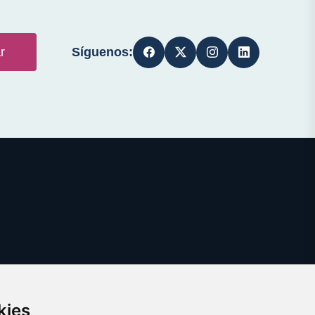
Síguenos:
r
kies