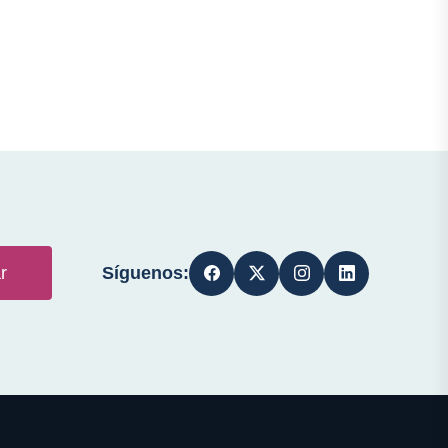
Síguenos:
r