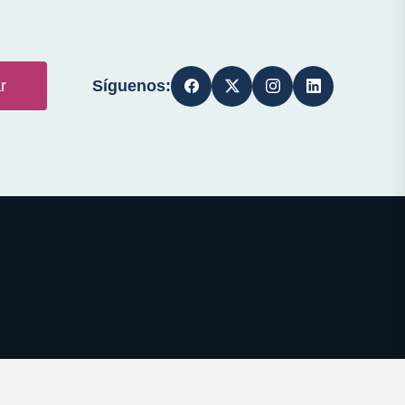
Síguenos:
r