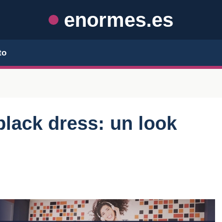
enormes.es
to
 black dress: un look