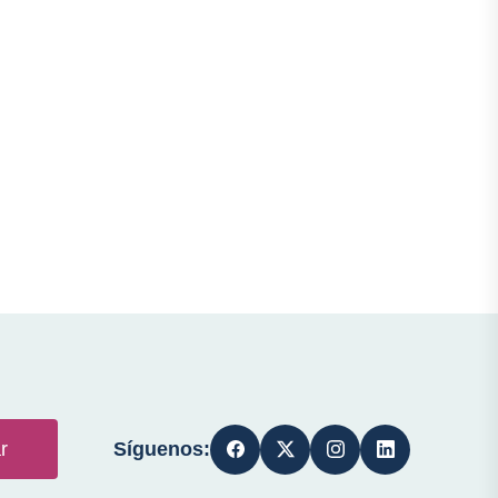
Síguenos:
r