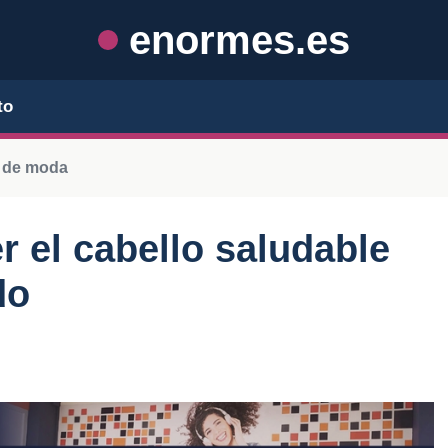
enormes.es
to
s de moda
r el cabello saludable
do