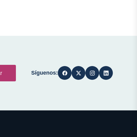
Síguenos:
r